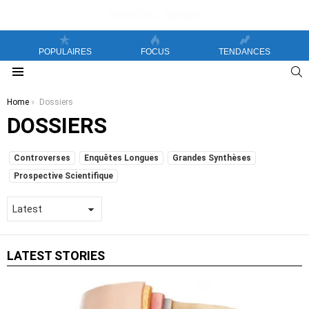
POPULAIRES
FOCUS
TENDANCES
S
Menu
You are here:
Home
Dossiers
DOSSIERS
SUBTERMS
Controverses
Enquêtes Longues
Grandes Synthèses
Prospective Scientifique
LATEST STORIES