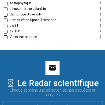
Astrophysique
1
atmosphère exoplanète
1
Cambridge University
1
James Webb Space Telescope
1
JWST
1
K2-18b
1
Vie extraterrestre
1
🧬 Le Radar scientifique
Chaque semaine une sélection de nos enquêtes et
analyses.
Votre