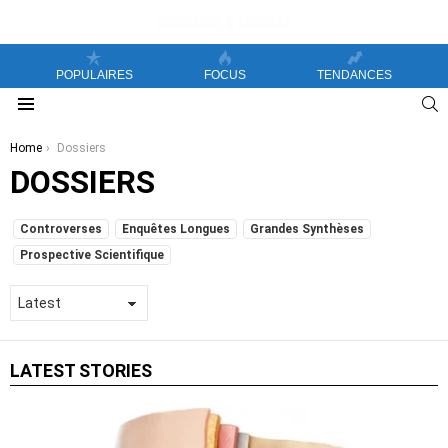
POPULAIRES
FOCUS
TENDANCES
S
Menu
You are here:
Home
Dossiers
DOSSIERS
SUBTERMS
Controverses
Enquêtes Longues
Grandes Synthèses
Prospective Scientifique
LATEST STORIES