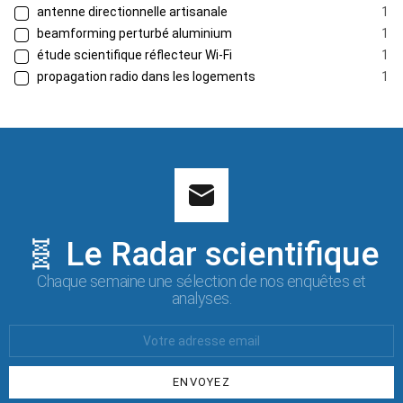
antenne directionnelle artisanale
1
beamforming perturbé aluminium
1
étude scientifique réflecteur Wi-Fi
1
propagation radio dans les logements
1
🧬 Le Radar scientifique
Chaque semaine une sélection de nos enquêtes et
analyses.
Votre
Email
: