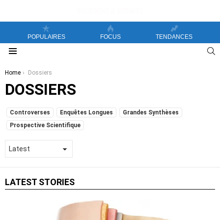
POPULAIRES
FOCUS
TENDANCES
S
Menu
You are here:
Home
Dossiers
DOSSIERS
SUBTERMS
Controverses
Enquêtes Longues
Grandes Synthèses
Prospective Scientifique
LATEST STORIES