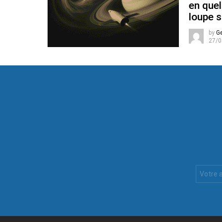
en quel
loupe s
by
G
27/0
Votre
Email
: