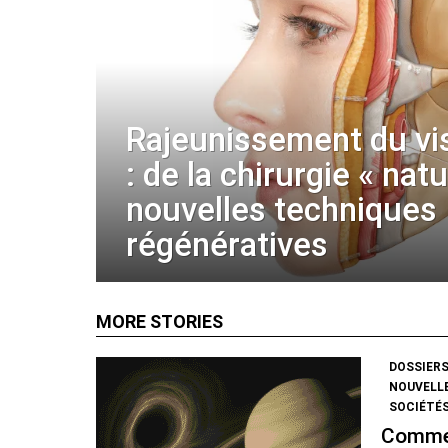
Rajeunissement du vi
: de la chirurgie « nat
nouvelles techniques
régénératives
MORE STORIES
DOSSIER
NOUVELL
SOCIÉTÉS
Commen