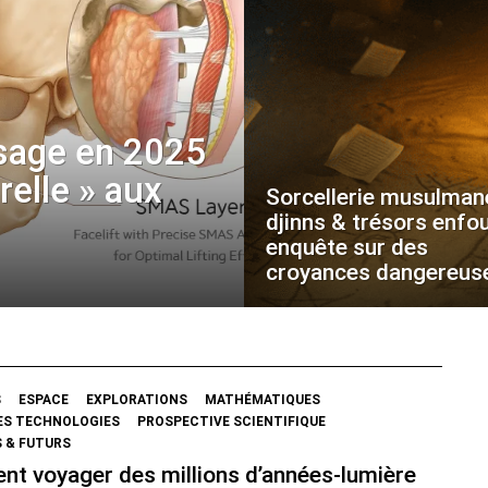
sage en 2025
urelle » aux
Sorcellerie musulman
djinns & trésors enfou
enquête sur des
croyances dangereus
S
ESPACE
EXPLORATIONS
MATHÉMATIQUES
ES TECHNOLOGIES
PROSPECTIVE SCIENTIFIQUE
 & FUTURS
t voyager des millions d’années-lumière