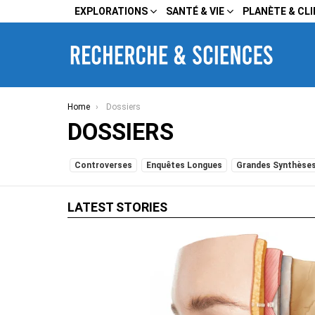
EXPLORATIONS
SANTÉ & VIE
PLANÈTE & CL
You are here:
Home
Dossiers
DOSSIERS
SUBTERMS
Controverses
Enquêtes Longues
Grandes Synthèse
LATEST STORIES