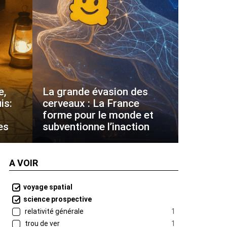
e,
La grande évasion des
is:
cerveaux : La France
forme pour le monde et
es
subventionne l’inaction
A VOIR
voyage spatial
science prospective
relativité générale
1
trou de ver
1