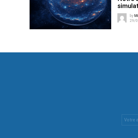
simulat
by
Mi
29/0
Votre
Email
: