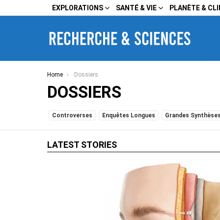
EXPLORATIONS
SANTÉ & VIE
PLANÈTE & CL
You are here:
Home
Dossiers
DOSSIERS
SUBTERMS
Controverses
Enquêtes Longues
Grandes Synthèse
LATEST STORIES