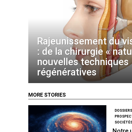
Rajeunissement du vi
: de la chirurgie « nat
nouvelles techniques
régénératives
MORE STORIES
DOSSIER
PROSPECT
SOCIÉTÉS
Notre u