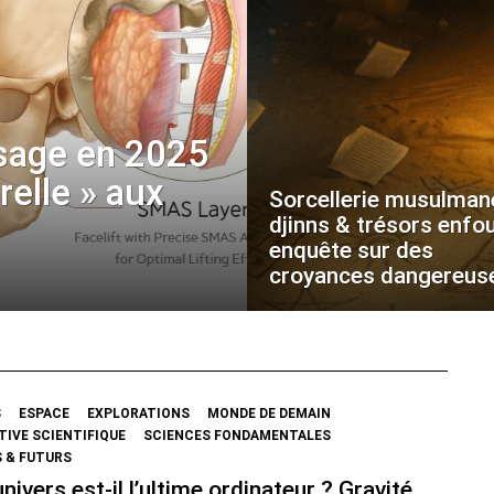
sage en 2025
urelle » aux
Sorcellerie musulman
djinns & trésors enfou
enquête sur des
croyances dangereus
S
ESPACE
EXPLORATIONS
MONDE DE DEMAIN
IVE SCIENTIFIQUE
SCIENCES FONDAMENTALES
 & FUTURS
nivers est-il l’ultime ordinateur ? Gravité,