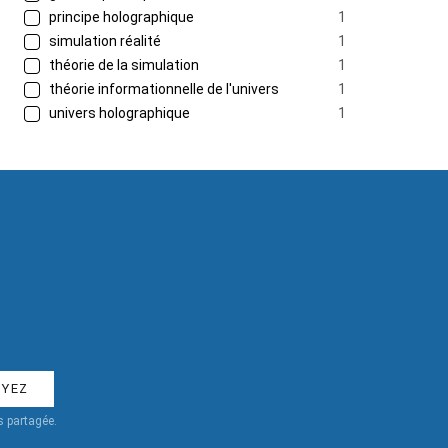
principe holographique
1
simulation réalité
1
théorie de la simulation
1
théorie informationnelle de l'univers
1
univers holographique
1
 partagée.