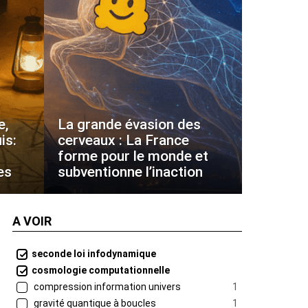
e,
La grande évasion des
is:
cerveaux : La France
forme pour le monde et
es
subventionne l’inaction
A VOIR
seconde loi infodynamique
cosmologie computationnelle
compression information univers
1
gravité quantique à boucles
1