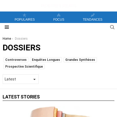
POPULAIRES
FOCUS
TENDANCES
S
Menu
You are here:
Home
Dossiers
DOSSIERS
SUBTERMS
Controverses
Enquêtes Longues
Grandes Synthèses
Prospective Scientifique
LATEST STORIES