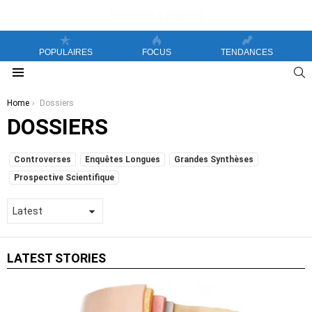
POPULAIRES
FOCUS
TENDANCES
S
Menu
You are here:
Home
Dossiers
DOSSIERS
SUBTERMS
Controverses
Enquêtes Longues
Grandes Synthèses
Prospective Scientifique
LATEST STORIES