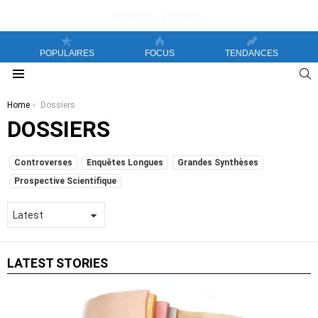
POPULAIRES
FOCUS
TENDANCES
S
Menu
You are here:
Home
Dossiers
DOSSIERS
SUBTERMS
Controverses
Enquêtes Longues
Grandes Synthèses
Prospective Scientifique
LATEST STORIES