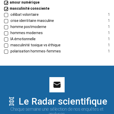
amour numérique
masculinité consciente
célibat volontaire
1
crise identitaire masculine
1
homme postmoderne
1
hommes modernes
1
IA émotionnelle
1
masculinité toxique vs éthique
1
polarisation hommes-femmes
1
🧬 Le Radar scientifique
Chaque semaine une sélection de nos enquêtes et
analyses.