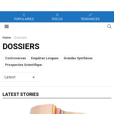
POPULAIRES
FOCUS
TENDANCES
S
Menu
You are here:
Home
Dossiers
DOSSIERS
SUBTERMS
Controverses
Enquêtes Longues
Grandes Synthèses
Prospective Scientifique
LATEST STORIES