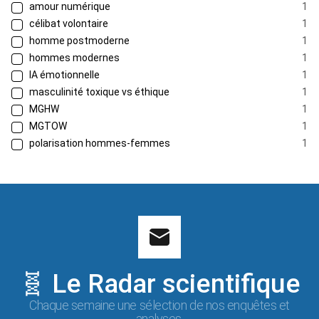
amour numérique
1
célibat volontaire
1
homme postmoderne
1
hommes modernes
1
IA émotionnelle
1
masculinité toxique vs éthique
1
MGHW
1
MGTOW
1
polarisation hommes-femmes
1
🧬 Le Radar scientifique
Chaque semaine une sélection de nos enquêtes et
analyses.