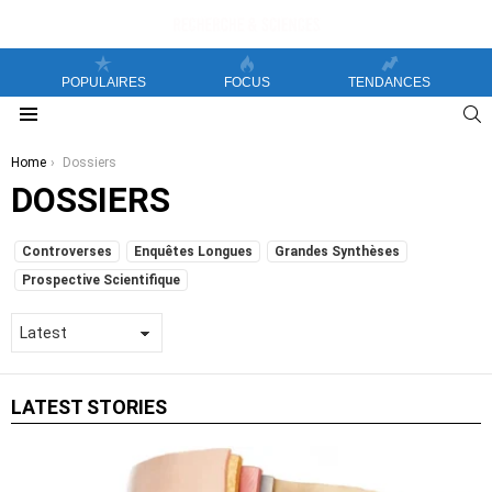
POPULAIRES
FOCUS
TENDANCES
S
Menu
You are here:
Home
Dossiers
DOSSIERS
SUBTERMS
Controverses
Enquêtes Longues
Grandes Synthèses
Prospective Scientifique
LATEST STORIES