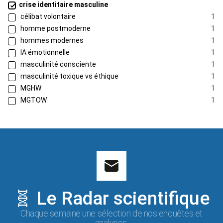
crise identitaire masculine
célibat volontaire
1
homme postmoderne
1
hommes modernes
1
IA émotionnelle
1
masculinité consciente
1
masculinité toxique vs éthique
1
MGHW
1
MGTOW
1
🧬 Le Radar scientifique
Chaque semaine une sélection de nos enquêtes et
analyses.