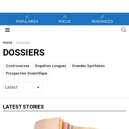
POPULAIRES
FOCUS
TENDANCES
S
Menu
You are here:
Home
Dossiers
DOSSIERS
SUBTERMS
Controverses
Enquêtes Longues
Grandes Synthèses
Prospective Scientifique
LATEST STORIES