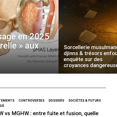
sage en 2025
urelle » aux
Sorcellerie musulman
djinns & trésors enfou
enquête sur des
croyances dangereus
TEMENTS
CONTROVERSES
DOSSIERS
SOCIÉTÉS & FUTURS
GIE
vs MGHW : entre fuite et fusion, quelle