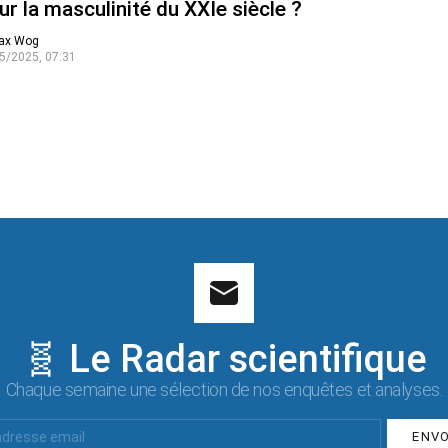
ur la masculinité du XXIe siècle ?
ax Wog
5/2025, 07:31
🧬 Le Radar scientifique
Chaque semaine une sélection de nos enquêtes et analyses.