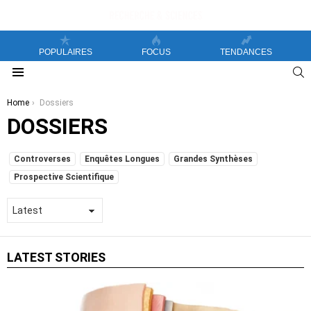
POPULAIRES
FOCUS
TENDANCES
S
Menu
You are here:
Home
Dossiers
DOSSIERS
SUBTERMS
Controverses
Enquêtes Longues
Grandes Synthèses
Prospective Scientifique
LATEST STORIES