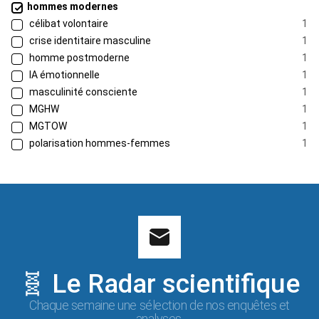
hommes modernes
célibat volontaire
1
crise identitaire masculine
1
homme postmoderne
1
IA émotionnelle
1
masculinité consciente
1
MGHW
1
MGTOW
1
polarisation hommes-femmes
1
🧬 Le Radar scientifique
Chaque semaine une sélection de nos enquêtes et
analyses.