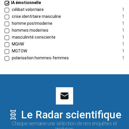
IA émotionnelle
célibat volontaire
1
crise identitaire masculine
1
homme postmoderne
1
hommes modernes
1
masculinité consciente
1
MGHW
1
MGTOW
1
polarisation hommes-femmes
1
🧬 Le Radar scientifique
Chaque semaine une sélection de nos enquêtes et
analyses.