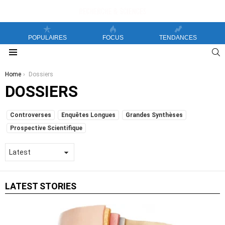
POPULAIRES
FOCUS
TENDANCES
S
Menu
You are here:
Home
Dossiers
DOSSIERS
SUBTERMS
Controverses
Enquêtes Longues
Grandes Synthèses
Prospective Scientifique
LATEST STORIES