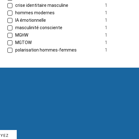
crise identitaire masculine
1
hommes modernes
1
IA émotionnelle
1
masculinité consciente
1
MGHW
1
MGTOW
1
polarisation hommes-femmes
1