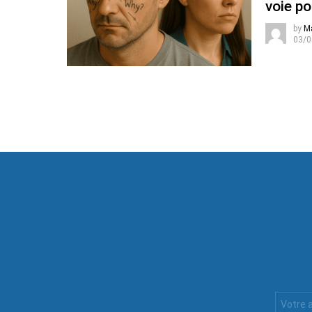
voie po
by
M
03/0
Votre
Email