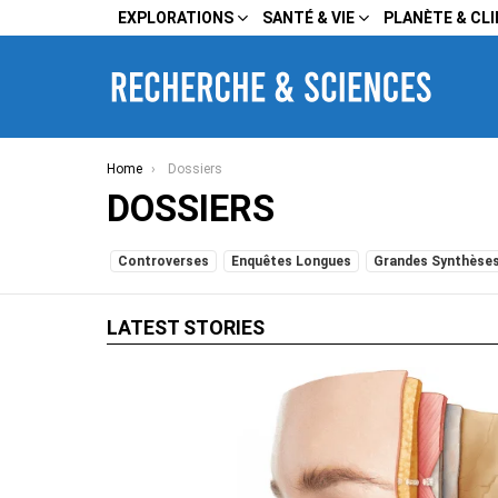
EXPLORATIONS
SANTÉ & VIE
PLANÈTE & CL
You are here:
Home
Dossiers
DOSSIERS
SUBTERMS
Controverses
Enquêtes Longues
Grandes Synthèse
LATEST STORIES