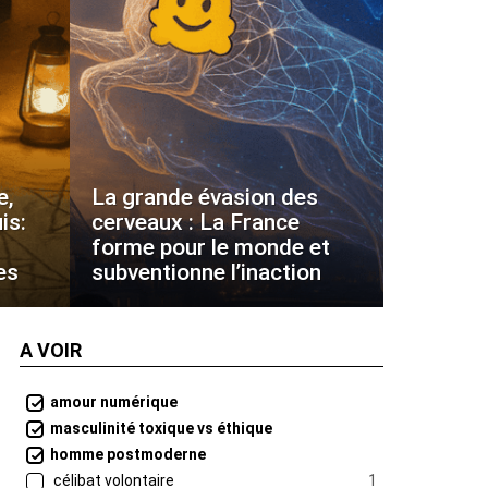
e,
La grande évasion des
is:
cerveaux : La France
forme pour le monde et
es
subventionne l’inaction
A VOIR
amour numérique
masculinité toxique vs éthique
homme postmoderne
célibat volontaire
1