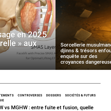
sage en 2025
urelle » aux
Sorcellerie musulman
djinns & trésors enfou
enquête sur des
croyances dangereus
TEMENTS
CONTROVERSES
DOSSIERS
SOCIÉTÉS & FUTURS
GIE
vs MGHW : entre fuite et fusion, quelle