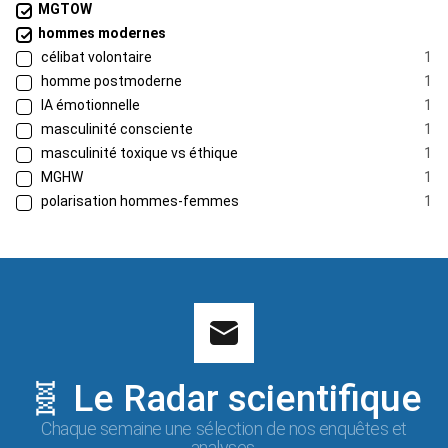
MGTOW
hommes modernes
célibat volontaire
1
homme postmoderne
1
IA émotionnelle
1
masculinité consciente
1
masculinité toxique vs éthique
1
MGHW
1
polarisation hommes-femmes
1
🧬 Le Radar scientifique
Chaque semaine une sélection de nos enquêtes et
analyses.