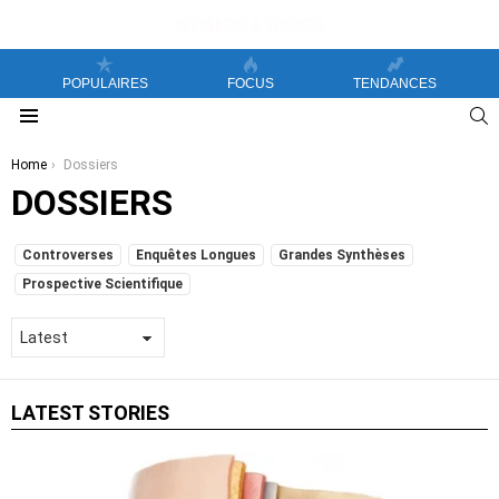
POPULAIRES
FOCUS
TENDANCES
S
Menu
You are here:
Home
Dossiers
DOSSIERS
SUBTERMS
Controverses
Enquêtes Longues
Grandes Synthèses
Prospective Scientifique
LATEST STORIES