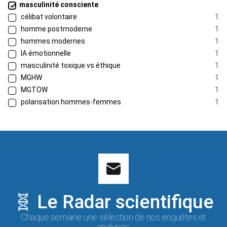
masculinité consciente
célibat volontaire
1
homme postmoderne
1
hommes modernes
1
IA émotionnelle
1
masculinité toxique vs éthique
1
MGHW
1
MGTOW
1
polarisation hommes-femmes
1
🧬 Le Radar scientifique
Chaque semaine une sélection de nos enquêtes et
analyses.