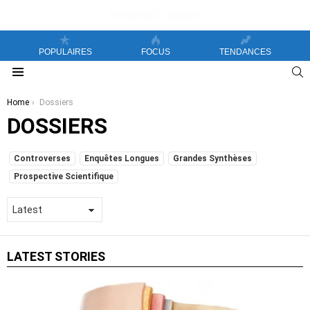
POPULAIRES
FOCUS
TENDANCES
S
Menu
You are here:
Home
Dossiers
DOSSIERS
SUBTERMS
Controverses
Enquêtes Longues
Grandes Synthèses
Prospective Scientifique
LATEST STORIES