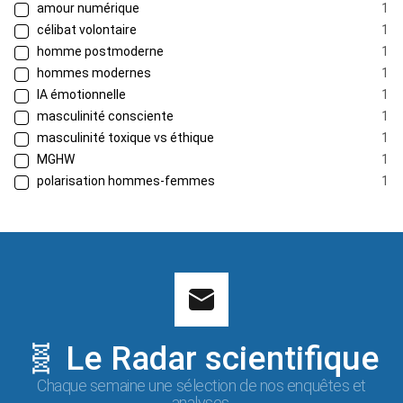
amour numérique
1
célibat volontaire
1
homme postmoderne
1
hommes modernes
1
IA émotionnelle
1
masculinité consciente
1
masculinité toxique vs éthique
1
MGHW
1
polarisation hommes-femmes
1
🧬 Le Radar scientifique
Chaque semaine une sélection de nos enquêtes et
analyses.