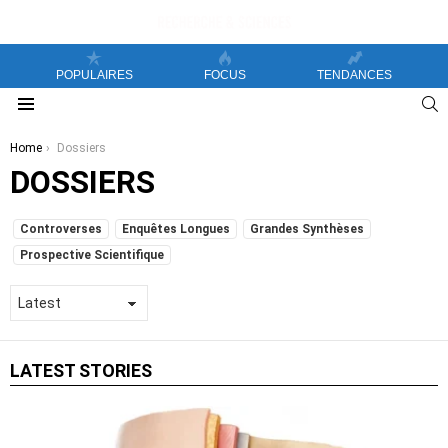
POPULAIRES
FOCUS
TENDANCES
S
Menu
You are here:
Home
Dossiers
DOSSIERS
SUBTERMS
Controverses
Enquêtes Longues
Grandes Synthèses
Prospective Scientifique
LATEST STORIES