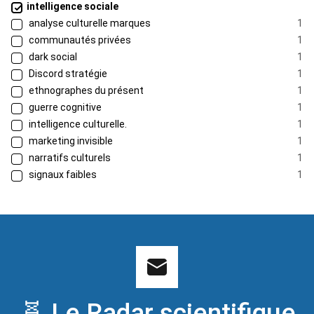
intelligence sociale
analyse culturelle marques
1
communautés privées
1
dark social
1
Discord stratégie
1
ethnographes du présent
1
guerre cognitive
1
intelligence culturelle.
1
marketing invisible
1
narratifs culturels
1
signaux faibles
1
🧬 Le Radar scientifique