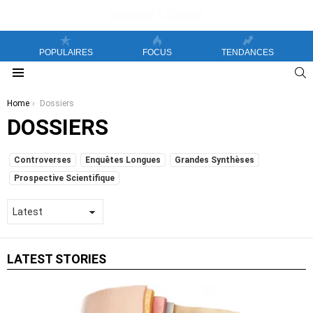
POPULAIRES
FOCUS
TENDANCES
S
Menu
You are here:
Home
Dossiers
DOSSIERS
SUBTERMS
Controverses
Enquêtes Longues
Grandes Synthèses
Prospective Scientifique
LATEST STORIES