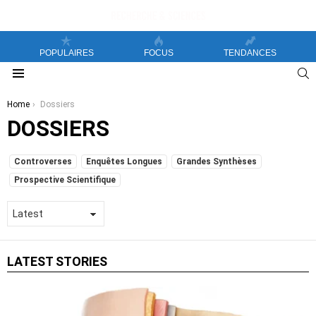
POPULAIRES
FOCUS
TENDANCES
S
Menu
You are here:
Home
Dossiers
DOSSIERS
SUBTERMS
Controverses
Enquêtes Longues
Grandes Synthèses
Prospective Scientifique
LATEST STORIES