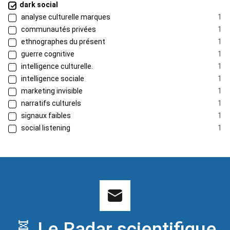
dark social
analyse culturelle marques
1
communautés privées
1
ethnographes du présent
1
guerre cognitive
1
intelligence culturelle.
1
intelligence sociale
1
marketing invisible
1
narratifs culturels
1
signaux faibles
1
social listening
1
🧬 Le Radar scientifique