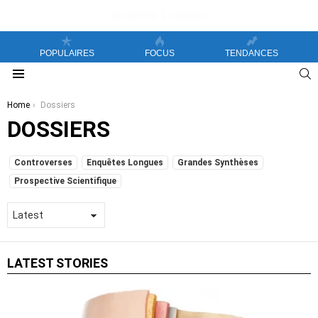
POPULAIRES
FOCUS
TENDANCES
S
Menu
You are here:
Home
Dossiers
DOSSIERS
SUBTERMS
Controverses
Enquêtes Longues
Grandes Synthèses
Prospective Scientifique
LATEST STORIES