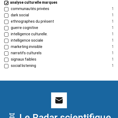
analyse culturelle marques
communautés privées
1
dark social
1
ethnographes du présent
1
guerre cognitive
1
intelligence culturelle.
1
intelligence sociale
1
marketing invisible
1
narratifs culturels
1
signaux faibles
1
social listening
1
🧬 Le Radar scientifique