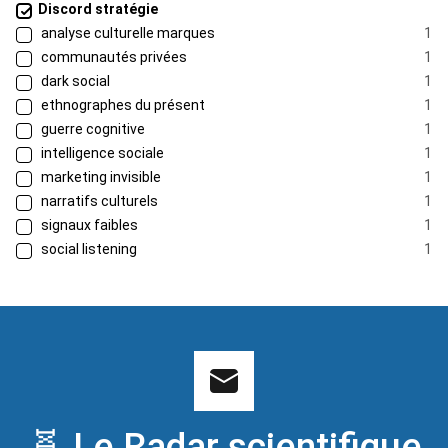
Discord stratégie
analyse culturelle marques
1
communautés privées
1
dark social
1
ethnographes du présent
1
guerre cognitive
1
intelligence sociale
1
marketing invisible
1
narratifs culturels
1
signaux faibles
1
social listening
1
🧬 Le Radar scientifique