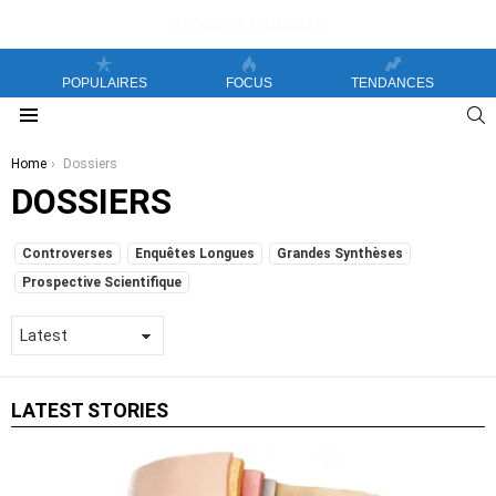
POPULAIRES
FOCUS
TENDANCES
S
Menu
You are here:
Home
Dossiers
DOSSIERS
SUBTERMS
Controverses
Enquêtes Longues
Grandes Synthèses
Prospective Scientifique
LATEST STORIES