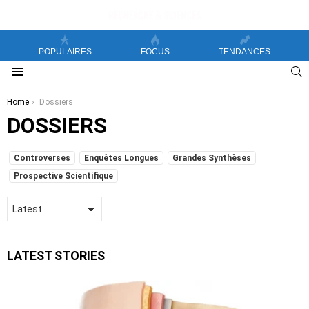
POPULAIRES
FOCUS
TENDANCES
S
Menu
You are here:
Home
Dossiers
DOSSIERS
SUBTERMS
Controverses
Enquêtes Longues
Grandes Synthèses
Prospective Scientifique
LATEST STORIES