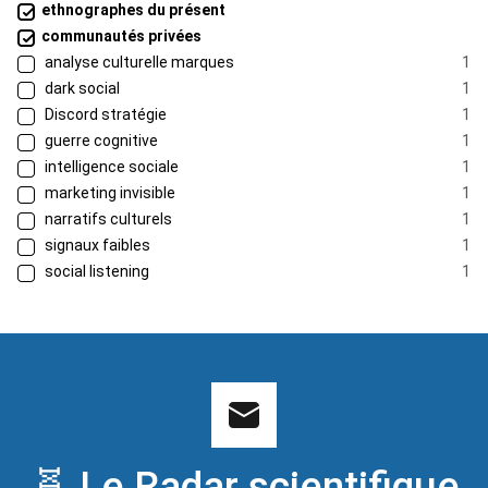
ethnographes du présent
communautés privées
analyse culturelle marques
1
dark social
1
Discord stratégie
1
guerre cognitive
1
intelligence sociale
1
marketing invisible
1
narratifs culturels
1
signaux faibles
1
social listening
1
🧬 Le Radar scientifique