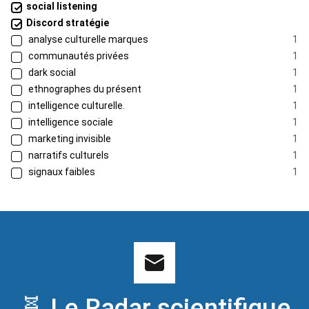
social listening
Discord stratégie
analyse culturelle marques
1
communautés privées
1
dark social
1
ethnographes du présent
1
intelligence culturelle.
1
intelligence sociale
1
marketing invisible
1
narratifs culturels
1
signaux faibles
1
🧬 Le Radar scientifique