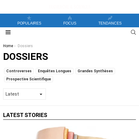
POPULAIRES
FOCUS
TENDANCES
S
Menu
You are here:
Home
Dossiers
DOSSIERS
SUBTERMS
Controverses
Enquêtes Longues
Grandes Synthèses
Prospective Scientifique
LATEST STORIES