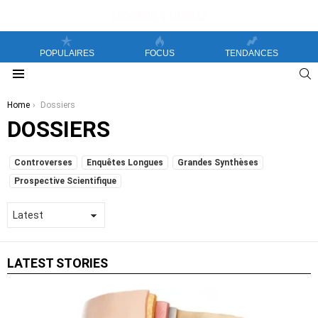
POPULAIRES
FOCUS
TENDANCES
S
Menu
You are here:
Home
Dossiers
DOSSIERS
SUBTERMS
Controverses
Enquêtes Longues
Grandes Synthèses
Prospective Scientifique
LATEST STORIES