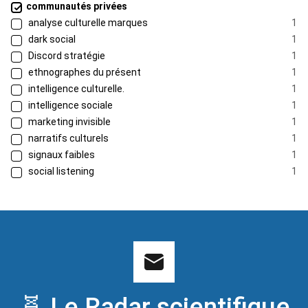
communautés privées
analyse culturelle marques
1
dark social
1
Discord stratégie
1
ethnographes du présent
1
intelligence culturelle.
1
intelligence sociale
1
marketing invisible
1
narratifs culturels
1
signaux faibles
1
social listening
1
🧬 Le Radar scientifique