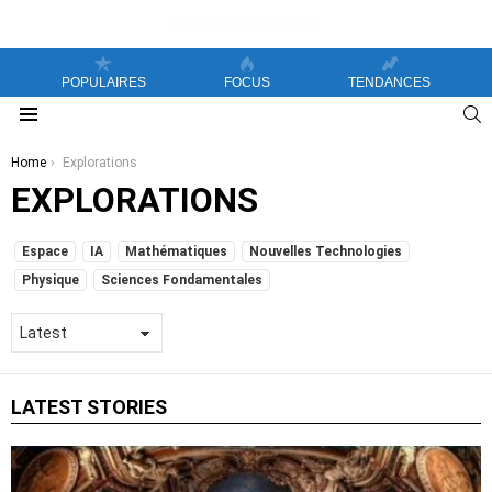
POPULAIRES
FOCUS
TENDANCES
S
Menu
You are here:
Home
Explorations
EXPLORATIONS
SUBTERMS
Espace
IA
Mathématiques
Nouvelles Technologies
Physique
Sciences Fondamentales
LATEST STORIES