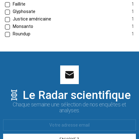
Faillite
1
Glyphosate
1
Justice américaine
1
Monsanto
1
Roundup
1
🧬 Le Radar scientifique
Chaque semaine une sélection de nos enquêtes et
analyses.
Votre
Email
: