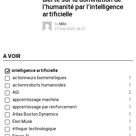
l’humanité par l’intelligence
artificielle
by
Milo
27/04/2025, 06:21
A VOIR
intelligence artificielle
actionneurs biomimétiques
1
actionnrobots humanoïdes
1
AGI
2
apprentissage machine
1
apprentissage par renforcement
1
Atlas Boston Dynamics
1
Elon Musk
1
éthique technologique
1