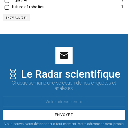
Figure AI
1
future of robotics
1
SHOW ALL (21)
🧬 Le Radar scientifique
Chaque semaine une sélection de nos enquêtes et
analyses.
Votre
Email
:
Vous pouvez vous désabonner à tout moment. Votre adresse ne sera jamais