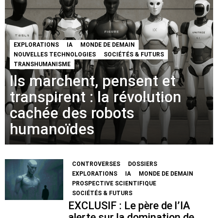
EXPLORATIONS
IA
MONDE DE DEMAIN
NOUVELLES TECHNOLOGIES
SOCIÉTÉS & FUTURS
TRANSHUMANISME
Ils marchent, pensent et
transpirent : la révolution
cachée des robots
humanoïdes
CONTROVERSES
DOSSIERS
EXPLORATIONS
IA
MONDE DE DEMAIN
PROSPECTIVE SCIENTIFIQUE
SOCIÉTÉS & FUTURS
EXCLUSIF : Le père de l’IA
alerte sur la domination de