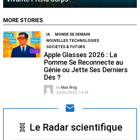
MORE STORIES
IA
MONDE DE DEMAIN
NOUVELLES TECHNOLOGIES
SOCIÉTÉS & FUTURS
Apple Glasses 2026 : La
Pomme Se Reconnecte au
Génie ou Jette Ses Derniers
Dés ?
by
Max Wog
24/05/2025, 14:38
🧬 Le Radar scientifique
NEWSLETTER