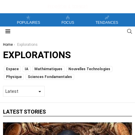
POPULAIRES
FOCUS
TENDANCES
S
Menu
You are here:
Home
Explorations
EXPLORATIONS
SUBTERMS
Espace
IA
Mathématiques
Nouvelles Technologies
Physique
Sciences Fondamentales
LATEST STORIES