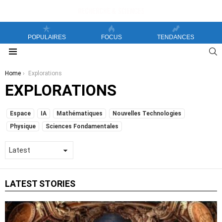
POPULAIRES
FOCUS
TENDANCES
S
Menu
You are here:
Home
Explorations
EXPLORATIONS
SUBTERMS
Espace
IA
Mathématiques
Nouvelles Technologies
Physique
Sciences Fondamentales
LATEST STORIES