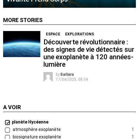
MORE STORIES
ESPACE
EXPLORATIONS
Découverte révolutionnaire :
des signes de vie détectés sur
une exoplanète à 120 années-
lumière
by
Barbara
17/04/2025, 08:34
A VOIR
planète Hycéenne
atmosphère exoplanète
1
biosignature exoplanète
1