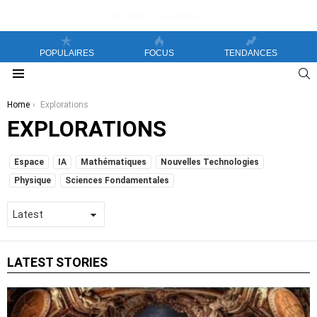
POPULAIRES
FOCUS
TENDANCES
S
Menu
You are here:
Home
Explorations
EXPLORATIONS
SUBTERMS
Espace
IA
Mathématiques
Nouvelles Technologies
Physique
Sciences Fondamentales
LATEST STORIES