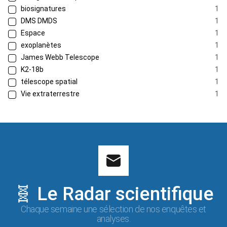
biosignatures
1
DMS DMDS
1
Espace
1
exoplanètes
1
James Webb Telescope
1
K2-18b
1
télescope spatial
1
Vie extraterrestre
1
🧬 Le Radar scientifique
Chaque semaine une sélection de nos enquêtes et
analyses.