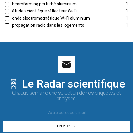
beamforming perturbé aluminium
1
étude scientifique réflecteur Wi-Fi
1
onde électromagnétique Wi-Fi aluminium
1
propagation radio dans les logements
1
🧬 Le Radar scientifique
Chaque semaine une sélection de nos enquêtes et
analyses.
Votre
Email
: