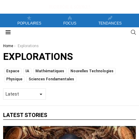
POPULAIRES
FOCUS
TENDANCES
S
Menu
You are here:
Home
Explorations
EXPLORATIONS
SUBTERMS
Espace
IA
Mathématiques
Nouvelles Technologies
Physique
Sciences Fondamentales
LATEST STORIES