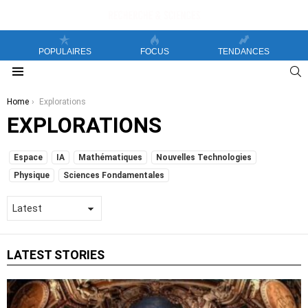
POPULAIRES
FOCUS
TENDANCES
S
Menu
You are here:
Home
Explorations
EXPLORATIONS
SUBTERMS
Espace
IA
Mathématiques
Nouvelles Technologies
Physique
Sciences Fondamentales
LATEST STORIES