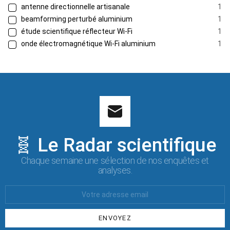
antenne directionnelle artisanale
1
beamforming perturbé aluminium
1
étude scientifique réflecteur Wi-Fi
1
onde électromagnétique Wi-Fi aluminium
1
🧬 Le Radar scientifique
Chaque semaine une sélection de nos enquêtes et
analyses.
Votre
Email
: