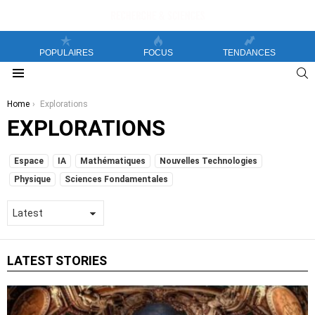
POPULAIRES
FOCUS
TENDANCES
S
Menu
You are here:
Home
Explorations
EXPLORATIONS
SUBTERMS
Espace
IA
Mathématiques
Nouvelles Technologies
Physique
Sciences Fondamentales
LATEST STORIES