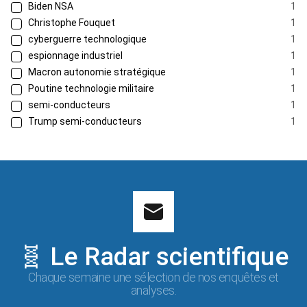
Biden NSA
1
Christophe Fouquet
1
cyberguerre technologique
1
espionnage industriel
1
Macron autonomie stratégique
1
Poutine technologie militaire
1
semi-conducteurs
1
Trump semi-conducteurs
1
🧬 Le Radar scientifique
Chaque semaine une sélection de nos enquêtes et
analyses.