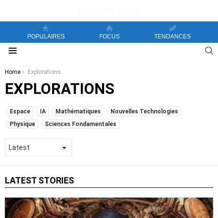
POPULAIRES
FOCUS
TENDANCES
S
Menu
You are here:
Home
Explorations
EXPLORATIONS
SUBTERMS
Espace
IA
Mathématiques
Nouvelles Technologies
Physique
Sciences Fondamentales
LATEST STORIES