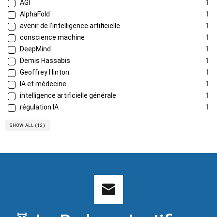
AGI
1
AlphaFold
1
avenir de l’intelligence artificielle
1
conscience machine
1
DeepMind
1
Demis Hassabis
1
Geoffrey Hinton
1
IA et médecine
1
intelligence artificielle générale
1
régulation IA
1
SHOW ALL (12)