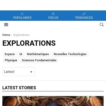
POPULAIRES
FOCUS
TENDANCES
S
Menu
You are here:
Home
Explorations
EXPLORATIONS
SUBTERMS
Espace
IA
Mathématiques
Nouvelles Technologies
Physique
Sciences Fondamentales
LATEST STORIES