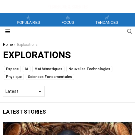
POPULAIRES
FOCUS
TENDANCES
S
Menu
You are here:
Home
Explorations
EXPLORATIONS
SUBTERMS
Espace
IA
Mathématiques
Nouvelles Technologies
Physique
Sciences Fondamentales
LATEST STORIES