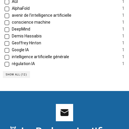
AGI
1
AlphaFold
1
avenir de l’intelligence artificielle
1
conscience machine
1
DeepMind
1
Demis Hassabis
1
Geoffrey Hinton
1
Google IA
1
intelligence artificielle générale
1
régulation IA
1
SHOW ALL (12)