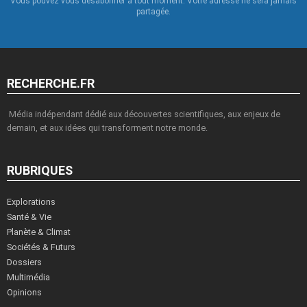
Vous pouvez vous désabonner à tout moment. Votre adresse ne sera jamais
partagée.
RECHERCHE.FR
Média indépendant dédié aux découvertes scientifiques, aux enjeux de
demain, et aux idées qui transforment notre monde.
RUBRIQUES
Explorations
Santé & Vie
Planète & Climat
Sociétés & Futurs
Dossiers
Multimédia
Opinions