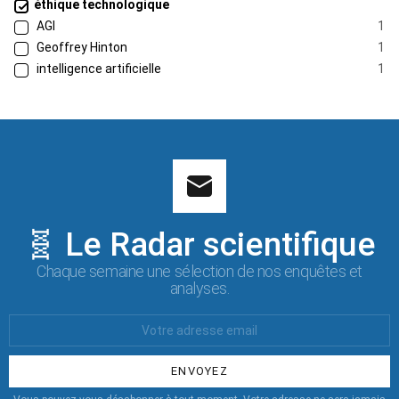
éthique technologique
AGI
1
Geoffrey Hinton
1
intelligence artificielle
1
🧬 Le Radar scientifique
Chaque semaine une sélection de nos enquêtes et
analyses.
Votre
Email
: