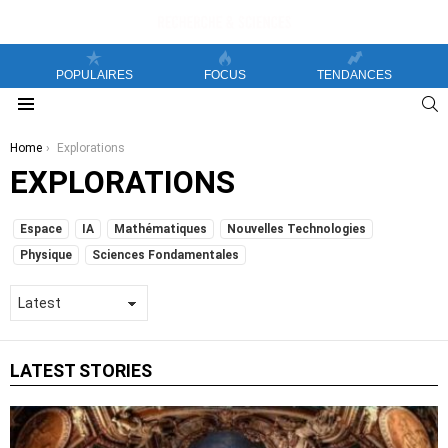
POPULAIRES
FOCUS
TENDANCES
S
Menu
You are here:
Home
Explorations
EXPLORATIONS
SUBTERMS
Espace
IA
Mathématiques
Nouvelles Technologies
Physique
Sciences Fondamentales
LATEST STORIES