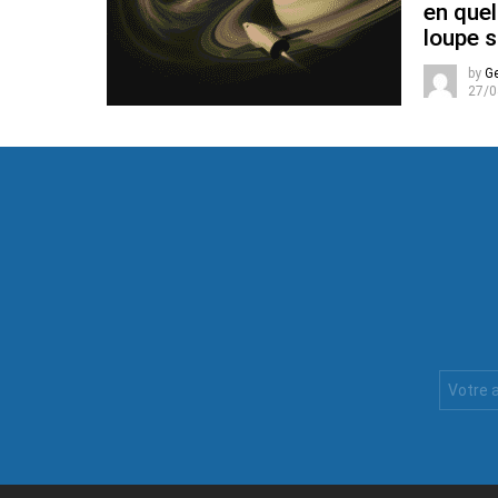
en quel
loupe s
by
G
27/0
Votre
Email
: