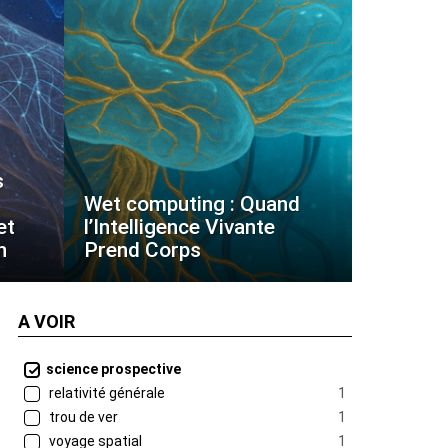
s
Wet computing : Quand
et
l’Intelligence Vivante
n
Prend Corps
A VOIR
science prospective
relativité générale
1
trou de ver
1
voyage spatial
1