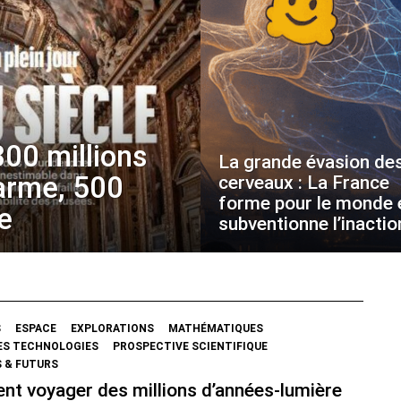
800 millions
La grande évasion de
larme, 500
cerveaux : La France
forme pour le monde 
e
subventionne l’inactio
S
ESPACE
EXPLORATIONS
MATHÉMATIQUES
ES TECHNOLOGIES
PROSPECTIVE SCIENTIFIQUE
 & FUTURS
t voyager des millions d’années-lumière