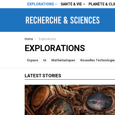
EXPLORATIONS
SANTÉ & VIE
PLANÈTE & CL
You are here:
Home
Explorations
EXPLORATIONS
SUBTERMS
Espace
IA
Mathématiques
Nouvelles Technologie
LATEST STORIES