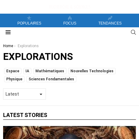
POPULAIRES
FOCUS
TENDANCES
S
Menu
You are here:
Home
Explorations
EXPLORATIONS
SUBTERMS
Espace
IA
Mathématiques
Nouvelles Technologies
Physique
Sciences Fondamentales
LATEST STORIES