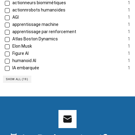
actionneurs biomimétiques
1
actionnrobots humanoïdes
1
AGI
1
apprentissage machine
1
apprentissage par renforcement
1
Atlas Boston Dynamics
1
Elon Musk
1
Figure AI
1
humanoid AI
1
IA embarquée
1
SHOW ALL (19)