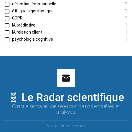
détection émotionnelle
1
éthique algorithmique
1
GDPR
1
IA prédictive
1
IA relation client
1
psychologie cognitive
1
🧬 Le Radar scientifique
Chaque semaine une sélection de nos enquêtes et
analyses.
Votre
Email