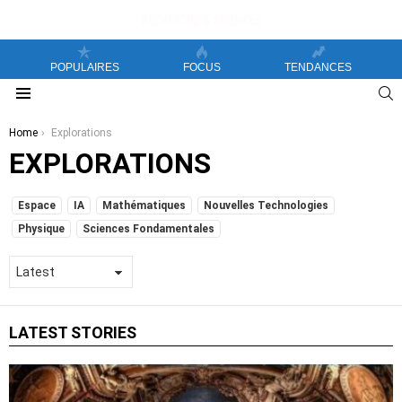
POPULAIRES
FOCUS
TENDANCES
S
Menu
You are here:
Home
Explorations
EXPLORATIONS
SUBTERMS
Espace
IA
Mathématiques
Nouvelles Technologies
Physique
Sciences Fondamentales
LATEST STORIES