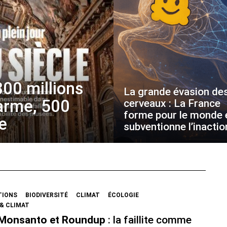
800 millions
La grande évasion de
larme, 500
cerveaux : La France
forme pour le monde 
e
subventionne l’inactio
TIONS
BIODIVERSITÉ
CLIMAT
ÉCOLOGIE
& CLIMAT
 Monsanto et Roundup
: la faillite comme