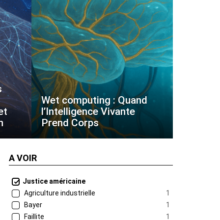
s
Wet computing : Quand
et
l’Intelligence Vivante
n
Prend Corps
A VOIR
Justice américaine
Agriculture industrielle
1
Bayer
1
Faillite
1