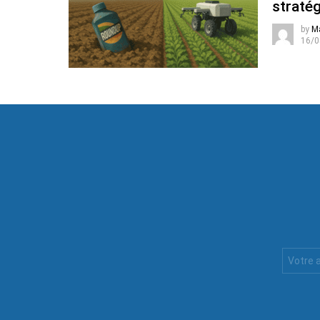
stratég
by
M
16/0
Votre
Email
: