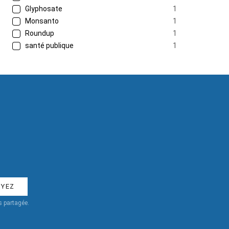
Glyphosate
1
Monsanto
1
Roundup
1
santé publique
1
 partagée.