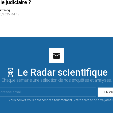
ie judiciaire ?
ax Wog
5/2025, 04:45
🧬 Le Radar scientifique
Chaque semaine une sélection de nos enquêtes et analyses.
Vous pouvez vous désabonner à tout moment. Votre adresse ne sera jamais