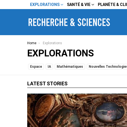
EXPLORATIONS
SANTÉ & VIE
PLANÈTE & CL
You are here:
Home
Explorations
EXPLORATIONS
SUBTERMS
Espace
IA
Mathématiques
Nouvelles Technologie
LATEST STORIES