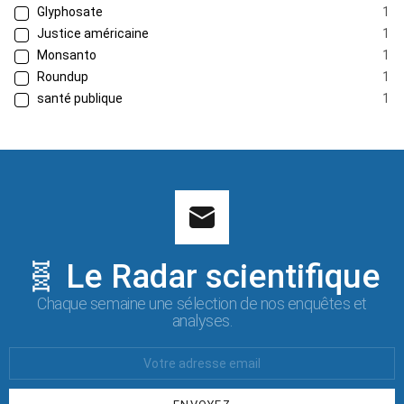
Glyphosate
1
Justice américaine
1
Monsanto
1
Roundup
1
santé publique
1
🧬 Le Radar scientifique
Chaque semaine une sélection de nos enquêtes et
analyses.
Votre
Email
: