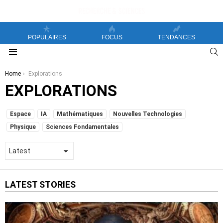
POPULAIRES
FOCUS
TENDANCES
S
Menu
You are here:
Home
Explorations
EXPLORATIONS
SUBTERMS
Espace
IA
Mathématiques
Nouvelles Technologies
Physique
Sciences Fondamentales
LATEST STORIES