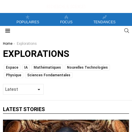
POPULAIRES
FOCUS
TENDANCES
S
Menu
You are here:
Home
Explorations
EXPLORATIONS
SUBTERMS
Espace
IA
Mathématiques
Nouvelles Technologies
Physique
Sciences Fondamentales
LATEST STORIES