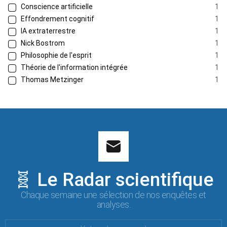
Conscience artificielle
1
Effondrement cognitif
1
IA extraterrestre
1
Nick Bostrom
1
Philosophie de l'esprit
1
Théorie de l'information intégrée
1
Thomas Metzinger
1
🧬 Le Radar scientifique
Chaque semaine une sélection de nos enquêtes et
analyses.
Votre