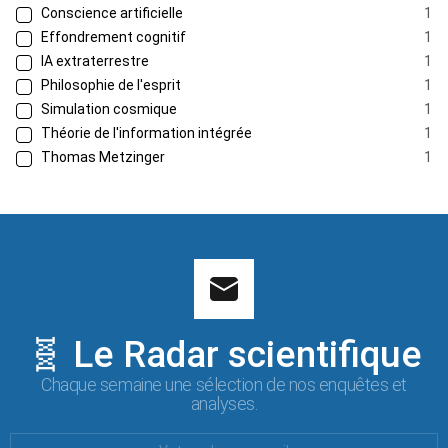
Conscience artificielle
1
Effondrement cognitif
1
IA extraterrestre
1
Philosophie de l'esprit
1
Simulation cosmique
1
Théorie de l'information intégrée
1
Thomas Metzinger
1
🧬 Le Radar scientifique
Chaque semaine une sélection de nos enquêtes et
analyses.
Votre