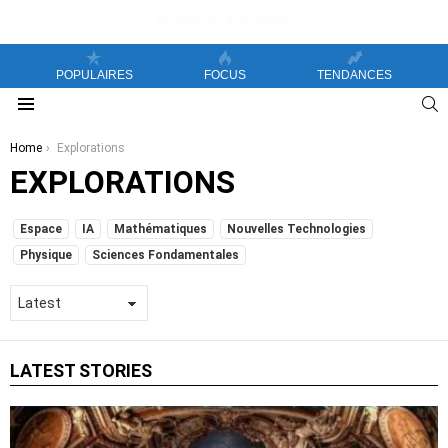
POPULAIRES
FOCUS
TENDANCES
S
Menu
You are here:
Home
Explorations
EXPLORATIONS
SUBTERMS
Espace
IA
Mathématiques
Nouvelles Technologies
Physique
Sciences Fondamentales
LATEST STORIES