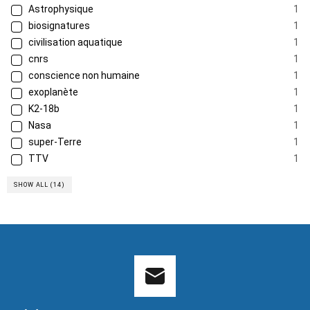
Astrophysique
1
biosignatures
1
civilisation aquatique
1
cnrs
1
conscience non humaine
1
exoplanète
1
K2-18b
1
Nasa
1
super-Terre
1
TTV
1
SHOW ALL (14)