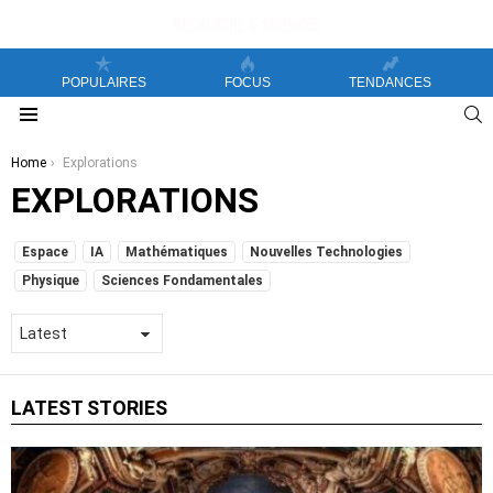
POPULAIRES
FOCUS
TENDANCES
S
Menu
You are here:
Home
Explorations
EXPLORATIONS
SUBTERMS
Espace
IA
Mathématiques
Nouvelles Technologies
Physique
Sciences Fondamentales
LATEST STORIES