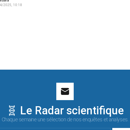
arbara
4/2025, 10:18
🧬 Le Radar scientifique
Chaque semaine une sélection de nos enquêtes et analyses.