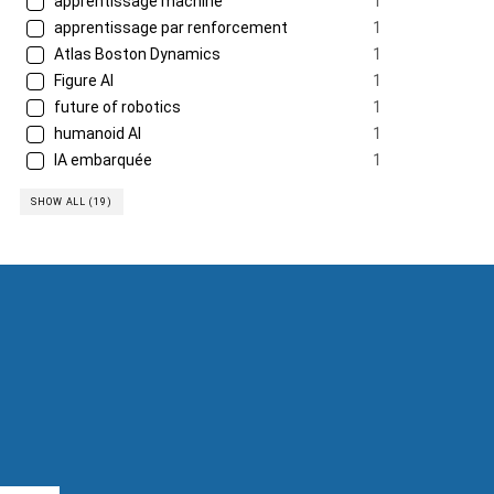
apprentissage machine
1
apprentissage par renforcement
1
Atlas Boston Dynamics
1
Figure AI
1
future of robotics
1
humanoid AI
1
IA embarquée
1
SHOW ALL (19)