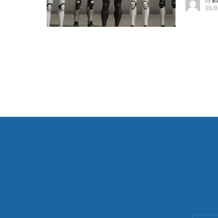
by
B
30/0