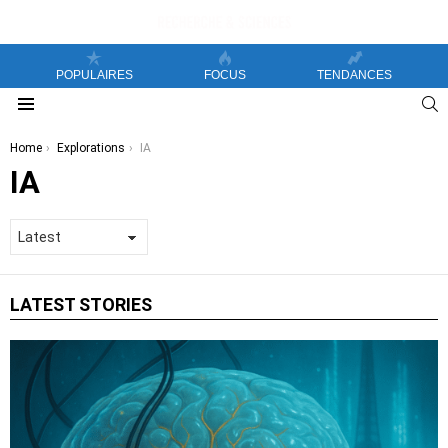
POPULAIRES
FOCUS
TENDANCES
S
Menu
You are here:
Home
Explorations
IA
IA
LATEST STORIES