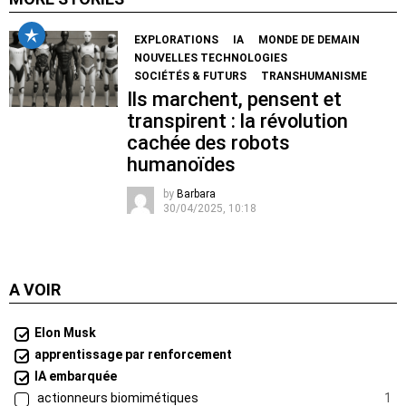
EXPLORATIONS
IA
MONDE DE DEMAIN
NOUVELLES TECHNOLOGIES
SOCIÉTÉS & FUTURS
TRANSHUMANISME
Ils marchent, pensent et
transpirent : la révolution
cachée des robots
humanoïdes
by
Barbara
30/04/2025, 10:18
A VOIR
Elon Musk
apprentissage par renforcement
IA embarquée
actionneurs biomimétiques
1