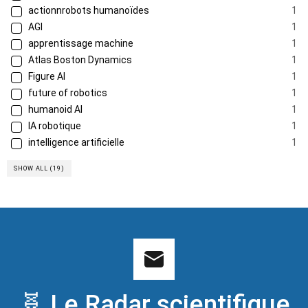
actionnrobots humanoïdes
1
AGI
1
apprentissage machine
1
Atlas Boston Dynamics
1
Figure AI
1
future of robotics
1
humanoid AI
1
IA robotique
1
intelligence artificielle
1
SHOW ALL (19)
🧬 Le Radar scientifique