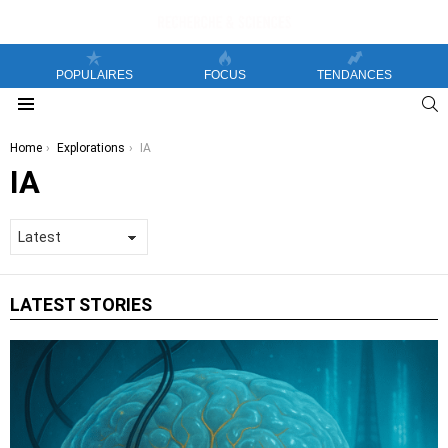
POPULAIRES
FOCUS
TENDANCES
S
Menu
You are here:
Home
Explorations
IA
IA
LATEST STORIES