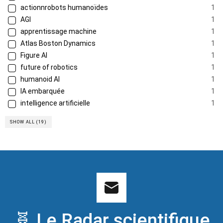
actionnrobots humanoïdes
1
AGI
1
apprentissage machine
1
Atlas Boston Dynamics
1
Figure AI
1
future of robotics
1
humanoid AI
1
IA embarquée
1
intelligence artificielle
1
SHOW ALL (19)
🧬 Le Radar scientifique