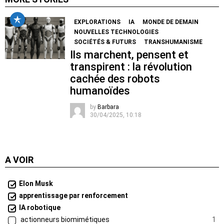
EXPLORATIONS
IA
MONDE DE DEMAIN
NOUVELLES TECHNOLOGIES
SOCIÉTÉS & FUTURS
TRANSHUMANISME
Ils marchent, pensent et
transpirent : la révolution
cachée des robots
humanoïdes
by
Barbara
30/04/2025, 10:18
A VOIR
Elon Musk
apprentissage par renforcement
IA robotique
actionneurs biomimétiques
1