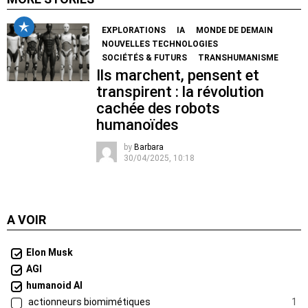
EXPLORATIONS
IA
MONDE DE DEMAIN
NOUVELLES TECHNOLOGIES
SOCIÉTÉS & FUTURS
TRANSHUMANISME
Ils marchent, pensent et
transpirent : la révolution
cachée des robots
humanoïdes
by
Barbara
30/04/2025, 10:18
A VOIR
Elon Musk
AGI
humanoid AI
actionneurs biomimétiques
1