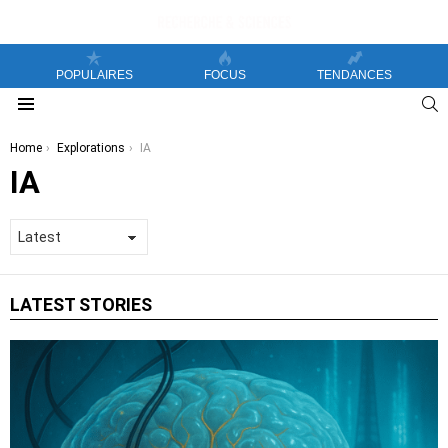
POPULAIRES
FOCUS
TENDANCES
S
Menu
You are here:
Home
Explorations
IA
IA
LATEST STORIES