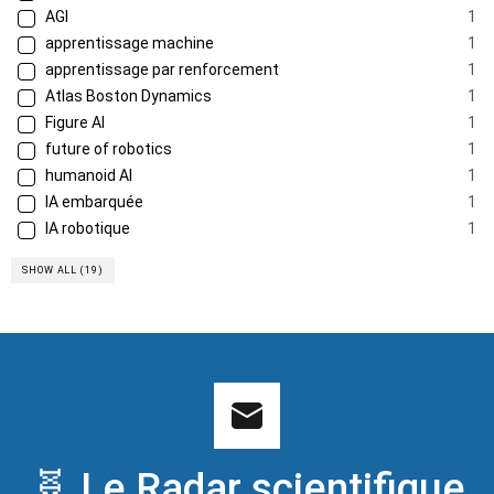
AGI
1
apprentissage machine
1
apprentissage par renforcement
1
Atlas Boston Dynamics
1
Figure AI
1
future of robotics
1
humanoid AI
1
IA embarquée
1
IA robotique
1
SHOW ALL (19)
🧬 Le Radar scientifique