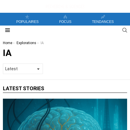
POPULAIRES
FOCUS
TENDANCES
S
Menu
You are here:
Home
Explorations
IA
IA
LATEST STORIES