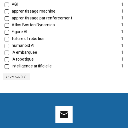
AGI
1
apprentissage machine
1
apprentissage par renforcement
1
Atlas Boston Dynamics
1
Figure AI
1
future of robotics
1
humanoid AI
1
IA embarquée
1
IA robotique
1
intelligence artificielle
1
SHOW ALL (19)