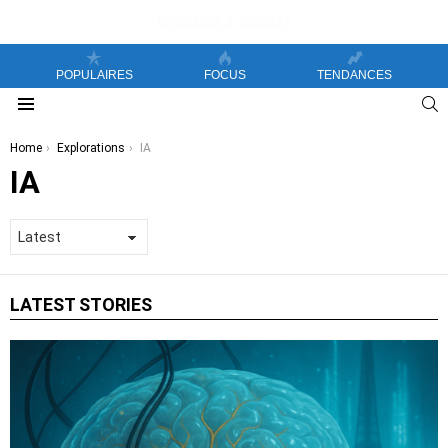
POPULAIRES
FOCUS
TENDANCES
S
Menu
You are here:
Home
Explorations
IA
IA
LATEST STORIES